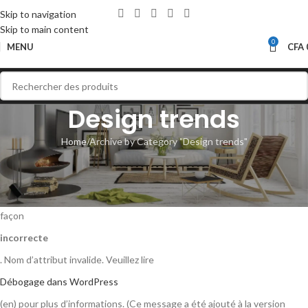
Skip to navigation
Skip to main content
0
MENU
CFA
Design trends
Home
Archive by Category "Design trends"
Notice
: La fonction WP_HTML_Tag_Processor::set_attribute a été appelée de
façon
incorrecte
. Nom d’attribut invalide. Veuillez lire
Débogage dans WordPress
(en) pour plus d’informations. (Ce message a été ajouté à la version