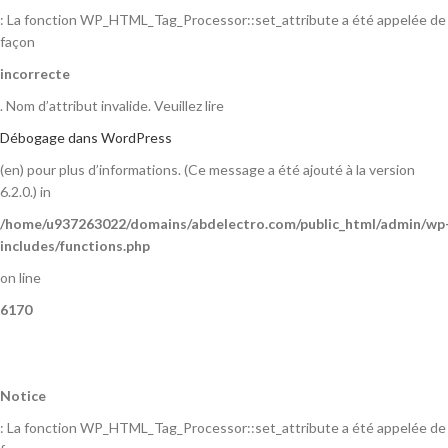
: La fonction WP_HTML_Tag_Processor::set_attribute a été appelée de
façon
incorrecte
. Nom d’attribut invalide. Veuillez lire
Débogage dans WordPress
(en) pour plus d’informations. (Ce message a été ajouté à la version
6.2.0.) in
/home/u937263022/domains/abdelectro.com/public_html/admin/wp
includes/functions.php
on line
6170
Notice
: La fonction WP_HTML_Tag_Processor::set_attribute a été appelée de