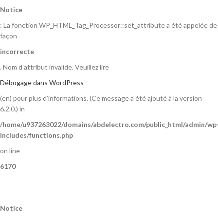
Notice
: La fonction WP_HTML_Tag_Processor::set_attribute a été appelée de
façon
incorrecte
. Nom d’attribut invalide. Veuillez lire
Débogage dans WordPress
(en) pour plus d’informations. (Ce message a été ajouté à la version
6.2.0.) in
/home/u937263022/domains/abdelectro.com/public_html/admin/wp
includes/functions.php
on line
6170
Notice