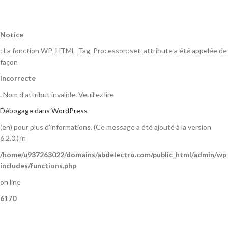
Notice
: La fonction WP_HTML_Tag_Processor::set_attribute a été appelée de
façon
incorrecte
. Nom d’attribut invalide. Veuillez lire
Débogage dans WordPress
(en) pour plus d’informations. (Ce message a été ajouté à la version
6.2.0.) in
/home/u937263022/domains/abdelectro.com/public_html/admin/wp
includes/functions.php
on line
6170