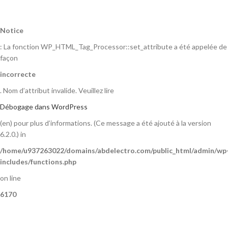
Notice
: La fonction WP_HTML_Tag_Processor::set_attribute a été appelée de
façon
incorrecte
. Nom d’attribut invalide. Veuillez lire
Débogage dans WordPress
(en) pour plus d’informations. (Ce message a été ajouté à la version
6.2.0.) in
/home/u937263022/domains/abdelectro.com/public_html/admin/wp
includes/functions.php
on line
6170