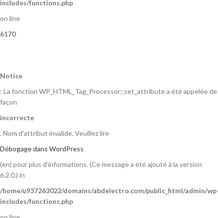
includes/functions.php
on line
6170
Notice
: La fonction WP_HTML_Tag_Processor::set_attribute a été appelée de
façon
incorrecte
. Nom d’attribut invalide. Veuillez lire
Débogage dans WordPress
(en) pour plus d’informations. (Ce message a été ajouté à la version
6.2.0.) in
/home/u937263022/domains/abdelectro.com/public_html/admin/wp
includes/functions.php
on line