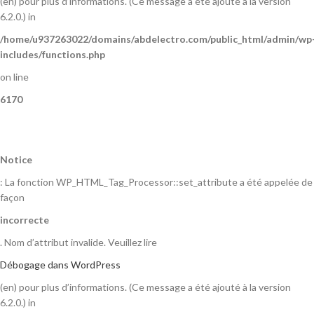
(en) pour plus d’informations. (Ce message a été ajouté à la version
6.2.0.) in
/home/u937263022/domains/abdelectro.com/public_html/admin/wp
includes/functions.php
on line
6170
Notice
: La fonction WP_HTML_Tag_Processor::set_attribute a été appelée de
façon
incorrecte
. Nom d’attribut invalide. Veuillez lire
Débogage dans WordPress
(en) pour plus d’informations. (Ce message a été ajouté à la version
6.2.0.) in