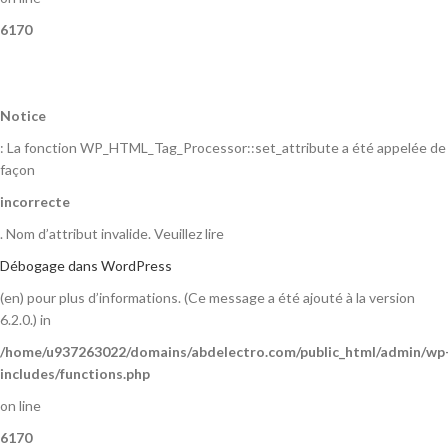
6170
Notice
: La fonction WP_HTML_Tag_Processor::set_attribute a été appelée de
façon
incorrecte
. Nom d’attribut invalide. Veuillez lire
Débogage dans WordPress
(en) pour plus d’informations. (Ce message a été ajouté à la version
6.2.0.) in
/home/u937263022/domains/abdelectro.com/public_html/admin/wp
includes/functions.php
on line
6170