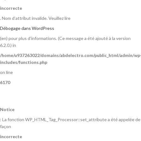
incorrecte
. Nom d’attribut invalide. Veuillez lire
Débogage dans WordPress
(en) pour plus d’informations. (Ce message a été ajouté à la version
6.2.0.) in
/home/u937263022/domains/abdelectro.com/public_html/admin/wp
includes/functions.php
on line
6170
Notice
: La fonction WP_HTML_Tag_Processor::set_attribute a été appelée de
façon
incorrecte