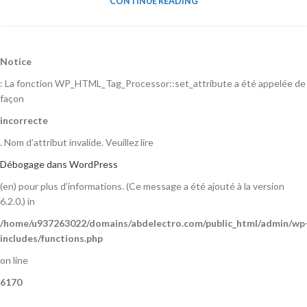
CONTINUE READING
Notice
: La fonction WP_HTML_Tag_Processor::set_attribute a été appelée de
façon
incorrecte
. Nom d’attribut invalide. Veuillez lire
Débogage dans WordPress
(en) pour plus d’informations. (Ce message a été ajouté à la version
6.2.0.) in
/home/u937263022/domains/abdelectro.com/public_html/admin/wp
includes/functions.php
on line
6170