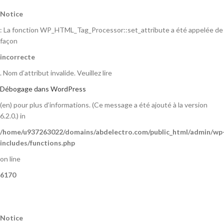
Notice
: La fonction WP_HTML_Tag_Processor::set_attribute a été appelée de
façon
incorrecte
. Nom d’attribut invalide. Veuillez lire
Débogage dans WordPress
(en) pour plus d’informations. (Ce message a été ajouté à la version
6.2.0.) in
/home/u937263022/domains/abdelectro.com/public_html/admin/wp
includes/functions.php
on line
6170
Notice