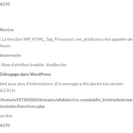
6170
Notice
: La fonction WP_HTML_Tag_Processor::set_attribute a été appelée de
façon
incorrecte
. Nom d’attribut invalide. Veuillez lire
Débogage dans WordPress
(en) pour plus d’informations. (Ce message a été ajouté à la version
6.2.0.) in
/home/u937263022/domains/abdelectro.com/public_html/admin/wp
includes/functions.php
on line
6170