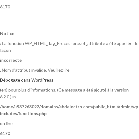
6170
Notice
: La fonction WP_HTML_Tag_Processor::set_attribute a été appelée de
façon
incorrecte
. Nom d’attribut invalide. Veuillez lire
Débogage dans WordPress
(en) pour plus d’informations. (Ce message a été ajouté à la version
6.2.0.) in
/home/u937263022/domains/abdelectro.com/public_html/admin/wp
includes/functions.php
on line
6170