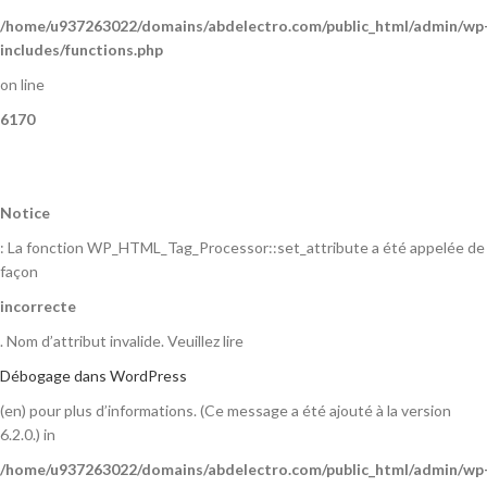
/home/u937263022/domains/abdelectro.com/public_html/admin/wp
includes/functions.php
on line
6170
Notice
: La fonction WP_HTML_Tag_Processor::set_attribute a été appelée de
façon
incorrecte
. Nom d’attribut invalide. Veuillez lire
Débogage dans WordPress
(en) pour plus d’informations. (Ce message a été ajouté à la version
6.2.0.) in
/home/u937263022/domains/abdelectro.com/public_html/admin/wp