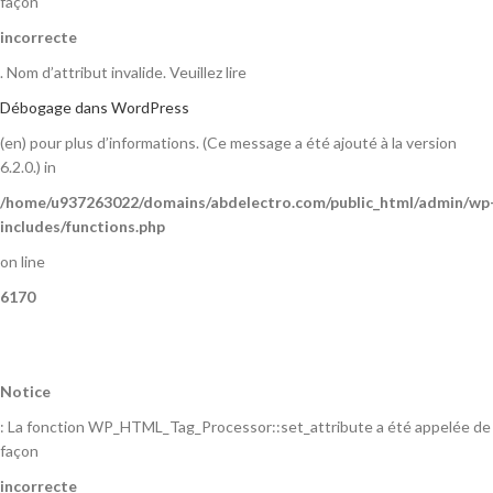
façon
incorrecte
. Nom d’attribut invalide. Veuillez lire
Débogage dans WordPress
(en) pour plus d’informations. (Ce message a été ajouté à la version
6.2.0.) in
/home/u937263022/domains/abdelectro.com/public_html/admin/wp
includes/functions.php
on line
6170
Notice
: La fonction WP_HTML_Tag_Processor::set_attribute a été appelée de
façon
incorrecte