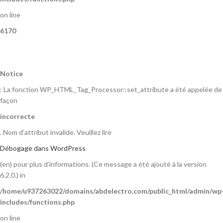
on line
6170
Notice
: La fonction WP_HTML_Tag_Processor::set_attribute a été appelée de
façon
incorrecte
. Nom d’attribut invalide. Veuillez lire
Débogage dans WordPress
(en) pour plus d’informations. (Ce message a été ajouté à la version
6.2.0.) in
/home/u937263022/domains/abdelectro.com/public_html/admin/wp
includes/functions.php
on line