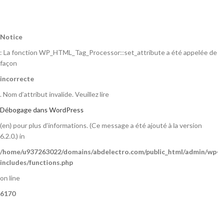
Notice
: La fonction WP_HTML_Tag_Processor::set_attribute a été appelée de
façon
incorrecte
. Nom d’attribut invalide. Veuillez lire
Débogage dans WordPress
(en) pour plus d’informations. (Ce message a été ajouté à la version
6.2.0.) in
/home/u937263022/domains/abdelectro.com/public_html/admin/wp
includes/functions.php
on line
6170