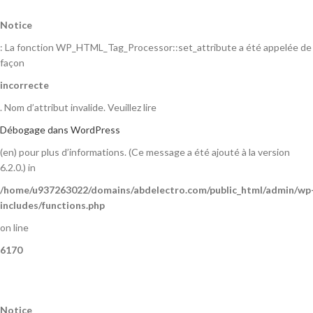
Notice
: La fonction WP_HTML_Tag_Processor::set_attribute a été appelée de
façon
incorrecte
. Nom d’attribut invalide. Veuillez lire
Débogage dans WordPress
(en) pour plus d’informations. (Ce message a été ajouté à la version
6.2.0.) in
/home/u937263022/domains/abdelectro.com/public_html/admin/wp
includes/functions.php
on line
6170
Notice